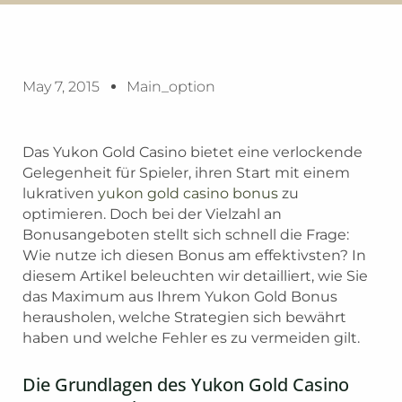
May 7, 2015
Main_option
Das Yukon Gold Casino bietet eine verlockende
Gelegenheit für Spieler, ihren Start mit einem
lukrativen
yukon gold casino bonus
zu
optimieren. Doch bei der Vielzahl an
Bonusangeboten stellt sich schnell die Frage:
Wie nutze ich diesen Bonus am effektivsten? In
diesem Artikel beleuchten wir detailliert, wie Sie
das Maximum aus Ihrem Yukon Gold Bonus
herausholen, welche Strategien sich bewährt
haben und welche Fehler es zu vermeiden gilt.
Die Grundlagen des Yukon Gold Casino