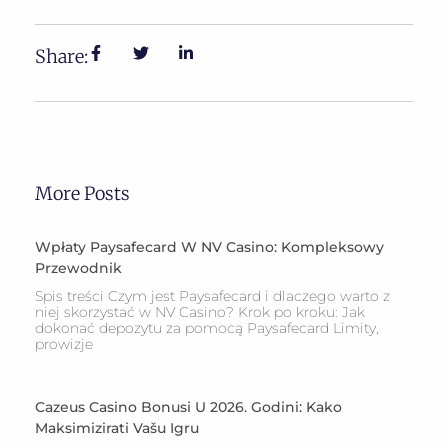
Share:
More Posts
Wpłaty Paysafecard W NV Casino: Kompleksowy
Przewodnik
Spis treści Czym jest Paysafecard i dlaczego warto z
niej skorzystać w NV Casino? Krok po kroku: Jak
dokonać depozytu za pomocą Paysafecard Limity,
prowizje
Cazeus Casino Bonusi U 2026. Godini: Kako
Maksimizirati Vašu Igru