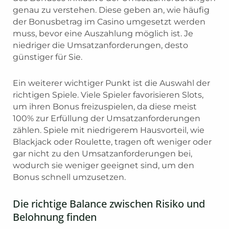
genau zu verstehen. Diese geben an, wie häufig
der Bonusbetrag im Casino umgesetzt werden
muss, bevor eine Auszahlung möglich ist. Je
niedriger die Umsatzanforderungen, desto
günstiger für Sie.
Ein weiterer wichtiger Punkt ist die Auswahl der
richtigen Spiele. Viele Spieler favorisieren Slots,
um ihren Bonus freizuspielen, da diese meist
100% zur Erfüllung der Umsatzanforderungen
zählen. Spiele mit niedrigerem Hausvorteil, wie
Blackjack oder Roulette, tragen oft weniger oder
gar nicht zu den Umsatzanforderungen bei,
wodurch sie weniger geeignet sind, um den
Bonus schnell umzusetzen.
Die richtige Balance zwischen Risiko und
Belohnung finden