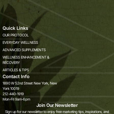
Quick Links
OUR PROTOCOL
EVERYDAY WELLNESS
ADVANCED SUPPLEMENTS
WELLNESS ENHANCEMENT &
RECOVERY
ARTICLES & TIPS
Contact Info
1890 W 52nd Street New York, New
York 10019
212-440-1919
Mon-Fri 9am-6pm
Join Our Newsletter
Sign up for our newsletter to enjoy free marketing tips, inspirations, and