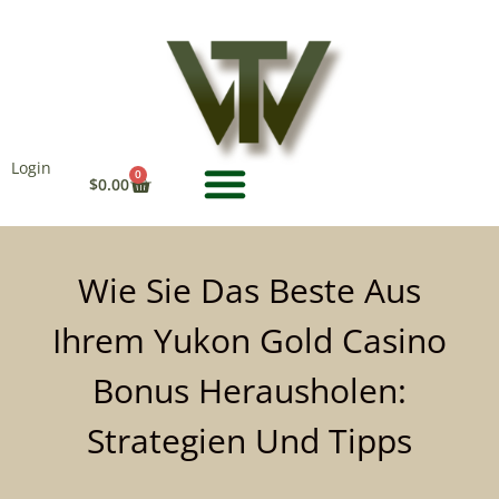
Skip
to
content
Login
CART
0
$
0.00
Wie Sie Das Beste Aus
Ihrem Yukon Gold Casino
Bonus Herausholen:
Strategien Und Tipps