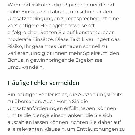
Während risikofreudige Spieler geneigt sind,
hohe Einsätze zu tätigen, um schneller den
Umsatzbedingungen zu entsprechen, ist eine
vorsichtigere Herangehensweise oft
erfolgreicher. Setzen Sie auf konstante, aber
moderate Einsätze. Diese Taktik verringert das
Risiko, Ihr gesamtes Guthaben schnell zu
verlieren, und gibt Ihnen mehr Spielraum, den
Bonus in gewinnbringende Ergebnisse
umzuwandeln.
Häufige Fehler vermeiden
Ein häufiger Fehler ist es, die Auszahlungslimits
zu übersehen. Auch wenn Sie die
Umsatzanforderungen erfüllt haben, können
Limits die Menge einschränken, die Sie sich
auszahlen lassen können. Achten Sie daher auf
alle relevanten Klauseln, um Enttäuschungen zu