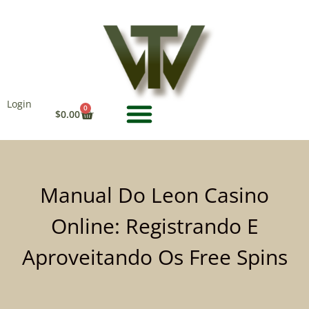
Skip
to
content
Login
CART
0
$
0.00
Manual Do Leon Casino
Online: Registrando E
Aproveitando Os Free Spins