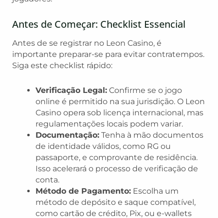
Antes de Começar: Checklist Essencial
Antes de se registrar no Leon Casino, é
importante preparar-se para evitar contratempos.
Siga este checklist rápido:
Verificação Legal:
Confirme se o jogo
online é permitido na sua jurisdição. O Leon
Casino opera sob licença internacional, mas
regulamentações locais podem variar.
Documentação:
Tenha à mão documentos
de identidade válidos, como RG ou
passaporte, e comprovante de residência.
Isso acelerará o processo de verificação de
conta.
Método de Pagamento:
Escolha um
método de depósito e saque compatível,
como cartão de crédito, Pix, ou e-wallets