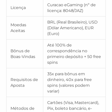
Curacao eGaming (nº de
Licença
licença: 8048/JAZ)
BRL (Real Brasileiro), USD
Moedas
(Dólar Americano), EUR
Aceitas
(Euro)
Até 100% de
Bônus de
correspondência no
Boas-Vindas
primeiro depósito + 50 free
spins
35x para bônus em
Requisitos de
dinheiro, 40x para free
Aposta
spins (valores podem
variar)
Cartões (Visa, Mastercard),
Métodos de
Pix, boleto bancário, e-