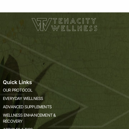
Quick Links
OUR PROTOCOL
EVERYDAY WELLNESS
ADVANCED SUPPLEMENTS
WELLNESS ENHANCEMENT &
RECOVERY