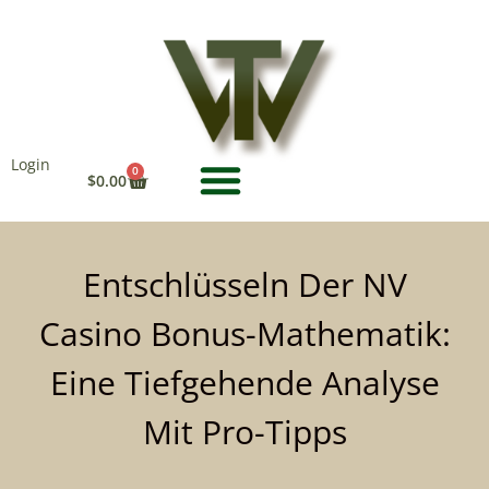
Skip
to
content
Login
CART
0
$
0.00
Entschlüsseln Der NV
Casino Bonus-Mathematik:
Eine Tiefgehende Analyse
Mit Pro-Tipps