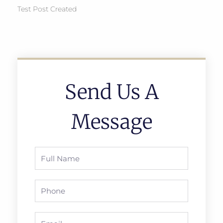
Test Post Created
Send Us A
Message
Full
Name
Phone
Email