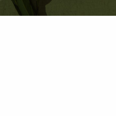
o
r
i
r
l
k
n
a
e
-
-
m
f
i
n