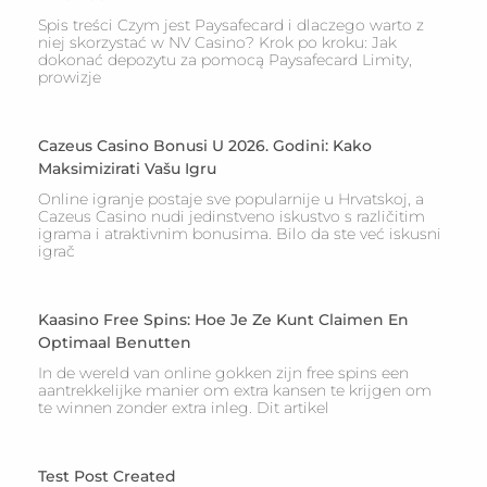
Spis treści Czym jest Paysafecard i dlaczego warto z
niej skorzystać w NV Casino? Krok po kroku: Jak
dokonać depozytu za pomocą Paysafecard Limity,
prowizje
Cazeus Casino Bonusi U 2026. Godini: Kako
Maksimizirati Vašu Igru
Online igranje postaje sve popularnije u Hrvatskoj, a
Cazeus Casino nudi jedinstveno iskustvo s različitim
igrama i atraktivnim bonusima. Bilo da ste već iskusni
igrač
Kaasino Free Spins: Hoe Je Ze Kunt Claimen En
Optimaal Benutten
In de wereld van online gokken zijn free spins een
aantrekkelijke manier om extra kansen te krijgen om
te winnen zonder extra inleg. Dit artikel
Test Post Created