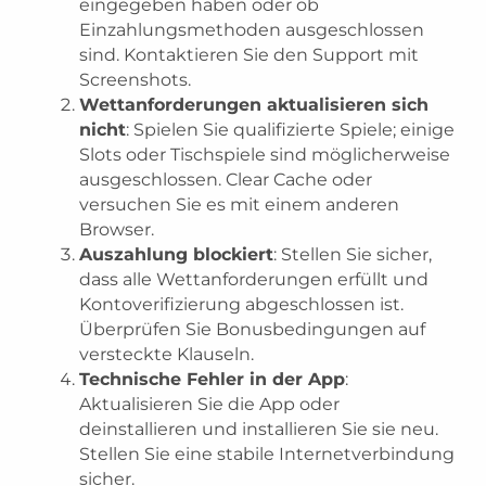
eingegeben haben oder ob
Einzahlungsmethoden ausgeschlossen
sind. Kontaktieren Sie den Support mit
Screenshots.
Wettanforderungen aktualisieren sich
nicht
: Spielen Sie qualifizierte Spiele; einige
Slots oder Tischspiele sind möglicherweise
ausgeschlossen. Clear Cache oder
versuchen Sie es mit einem anderen
Browser.
Auszahlung blockiert
: Stellen Sie sicher,
dass alle Wettanforderungen erfüllt und
Kontoverifizierung abgeschlossen ist.
Überprüfen Sie Bonusbedingungen auf
versteckte Klauseln.
Technische Fehler in der App
:
Aktualisieren Sie die App oder
deinstallieren und installieren Sie sie neu.
Stellen Sie eine stabile Internetverbindung
sicher.