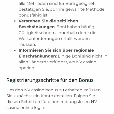
alle Methoden sind für Boni geeignet;
bestätigen Sie, ob Ihre gewählte Methode
bonusfähig ist.
Verstehen Sie die zeitlichen
Beschränkungen
: Boni haben häufig
Gültigkeitsdauern, innerhalb derer die
Wettanforderungen erfüllt werden
müssen.
Informieren Sie sich über regionale
Einschränkungen
: Einige Boni sind nicht in
allen Ländern verfügbar, wo NV casino
operiert.
Registrierungsschritte für den Bonus
Um den NV casino bonus zu erhalten, müssen
Sie zunächst ein Konto erstellen. Folgen Sie
diesen Schritten für einen reibungslosen NV
casino online login: