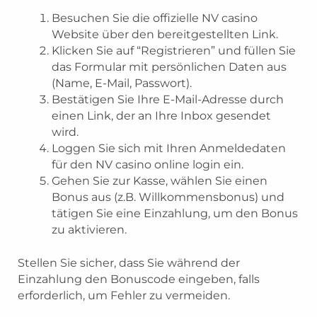
Besuchen Sie die offizielle NV casino
Website über den bereitgestellten Link.
Klicken Sie auf “Registrieren” und füllen Sie
das Formular mit persönlichen Daten aus
(Name, E-Mail, Passwort).
Bestätigen Sie Ihre E-Mail-Adresse durch
einen Link, der an Ihre Inbox gesendet
wird.
Loggen Sie sich mit Ihren Anmeldedaten
für den NV casino online login ein.
Gehen Sie zur Kasse, wählen Sie einen
Bonus aus (z.B. Willkommensbonus) und
tätigen Sie eine Einzahlung, um den Bonus
zu aktivieren.
Stellen Sie sicher, dass Sie während der
Einzahlung den Bonuscode eingeben, falls
erforderlich, um Fehler zu vermeiden.