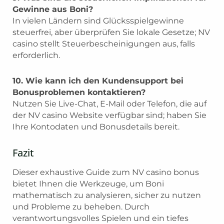
Gewinne aus Boni?
In vielen Ländern sind Glücksspielgewinne
steuerfrei, aber überprüfen Sie lokale Gesetze; NV
casino stellt Steuerbescheinigungen aus, falls
erforderlich.
10. Wie kann ich den Kundensupport bei
Bonusproblemen kontaktieren?
Nutzen Sie Live-Chat, E-Mail oder Telefon, die auf
der NV casino Website verfügbar sind; haben Sie
Ihre Kontodaten und Bonusdetails bereit.
Fazit
Dieser exhaustive Guide zum NV casino bonus
bietet Ihnen die Werkzeuge, um Boni
mathematisch zu analysieren, sicher zu nutzen
und Probleme zu beheben. Durch
verantwortungsvolles Spielen und ein tiefes