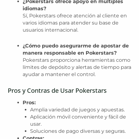
¿Pokerstars ofrece apoyo en múltiples
idiomas?
Sí, Pokerstars ofrece atención al cliente en
varios idiomas para atender su base de
usuarios internacional.
¿Cómo puedo asegurarme de apostar de
manera responsable en Pokerstars?
Pokerstars proporciona herramientas como
límites de depósito y alertas de tiempo para
ayudar a mantener el control.
Pros y Contras de Usar Pokerstars
Pros:
Amplia variedad de juegos y apuestas.
Aplicación móvil conveniente y fácil de
usar.
Soluciones de pago diversas y seguras.
Contras: