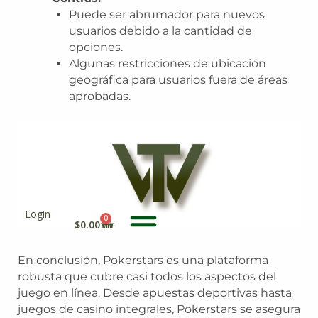
Puede ser abrumador para nuevos
usuarios debido a la cantidad de
opciones.
Algunas restricciones de ubicación
geográfica para usuarios fuera de áreas
aprobadas.
En conclusión, Pokerstars es una plataforma
robusta que cubre casi todos los aspectos del
juego en línea. Desde apuestas deportivas hasta
juegos de casino integrales, Pokerstars se asegura