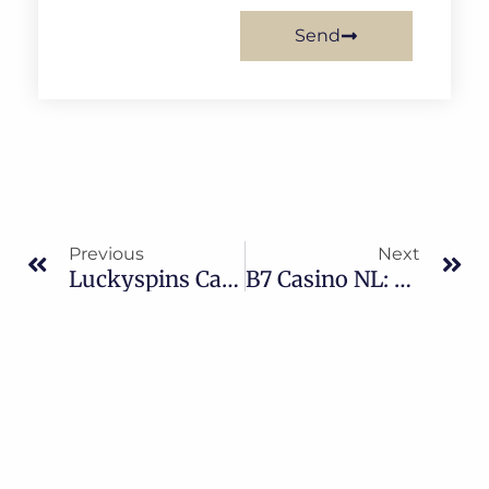
Send
Prev
Ne
Previous
Next
Luckyspins Casino Login Gjennomgang: En Teknisk Analyse Av Sikkerhet Og Bonusstrategier
B7 Casino NL: Diepgaande Whitepaper Over Bonuswiskunde En Veiligheidsanalyses – Pro Technische Gids