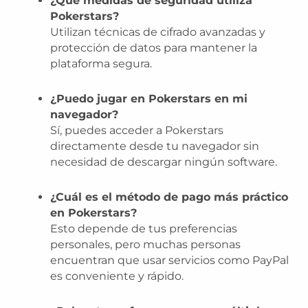
¿Qué medidas de seguridad utiliza
Pokerstars?
Utilizan técnicas de cifrado avanzadas y
protección de datos para mantener la
plataforma segura.
¿Puedo jugar en Pokerstars en mi
navegador?
Sí, puedes acceder a Pokerstars
directamente desde tu navegador sin
necesidad de descargar ningún software.
¿Cuál es el método de pago más práctico
en Pokerstars?
Esto depende de tus preferencias
personales, pero muchas personas
encuentran que usar servicios como PayPal
es conveniente y rápido.