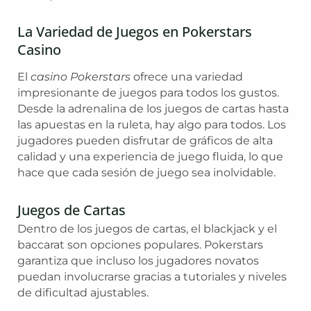
La Variedad de Juegos en Pokerstars
Casino
El
casino Pokerstars
ofrece una variedad
impresionante de juegos para todos los gustos.
Desde la adrenalina de los juegos de cartas hasta
las apuestas en la ruleta, hay algo para todos. Los
jugadores pueden disfrutar de gráficos de alta
calidad y una experiencia de juego fluida, lo que
hace que cada sesión de juego sea inolvidable.
Juegos de Cartas
Dentro de los juegos de cartas, el blackjack y el
baccarat son opciones populares. Pokerstars
garantiza que incluso los jugadores novatos
puedan involucrarse gracias a tutoriales y niveles
de dificultad ajustables.