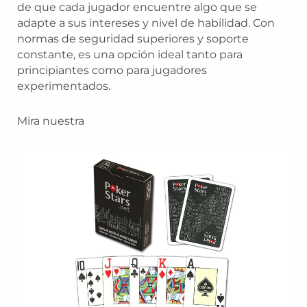
de que cada jugador encuentre algo que se
adapte a sus intereses y nivel de habilidad. Con
normas de seguridad superiores y soporte
constante, es una opción ideal tanto para
principiantes como para jugadores
experimentados.
Mira nuestra