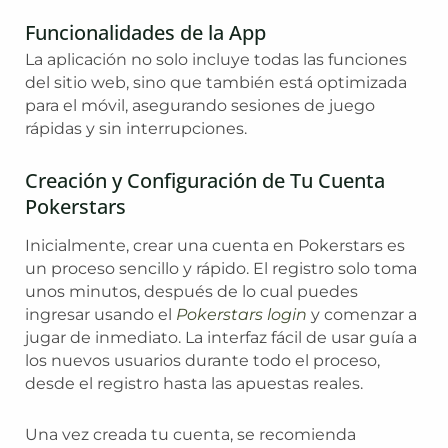
Funcionalidades de la App
La aplicación no solo incluye todas las funciones
del sitio web, sino que también está optimizada
para el móvil, asegurando sesiones de juego
rápidas y sin interrupciones.
Creación y Configuración de Tu Cuenta
Pokerstars
Inicialmente, crear una cuenta en Pokerstars es
un proceso sencillo y rápido. El registro solo toma
unos minutos, después de lo cual puedes
ingresar usando el
Pokerstars login
y comenzar a
jugar de inmediato. La interfaz fácil de usar guía a
los nuevos usuarios durante todo el proceso,
desde el registro hasta las apuestas reales.
Una vez creada tu cuenta, se recomienda