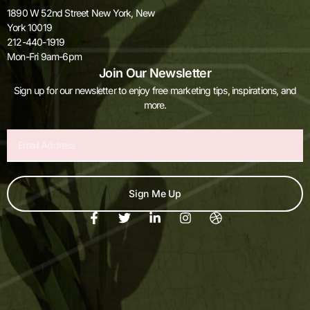
1890 W 52nd Street New York, New
York 10019
212-440-1919
Mon-Fri 9am-6pm
Join Our Newsletter
Sign up for our newsletter to enjoy free marketing tips, inspirations, and
more.
Email
Sign Me Up
F
T
L
I
D
a
w
i
n
r
c
i
n
s
i
e
t
k
t
b
b
t
e
a
b
o
e
d
g
b
o
r
i
r
l
k
n
a
e