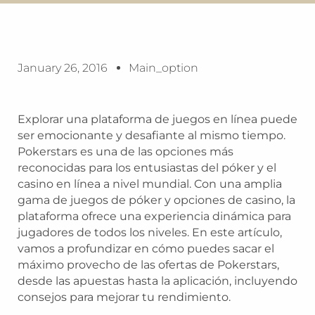
January 26, 2016
Main_option
Explorar una plataforma de juegos en línea puede
ser emocionante y desafiante al mismo tiempo.
Pokerstars es una de las opciones más
reconocidas para los entusiastas del póker y el
casino en línea a nivel mundial. Con una amplia
gama de juegos de póker y opciones de casino, la
plataforma ofrece una experiencia dinámica para
jugadores de todos los niveles. En este artículo,
vamos a profundizar en cómo puedes sacar el
máximo provecho de las ofertas de Pokerstars,
desde las apuestas hasta la aplicación, incluyendo
consejos para mejorar tu rendimiento.