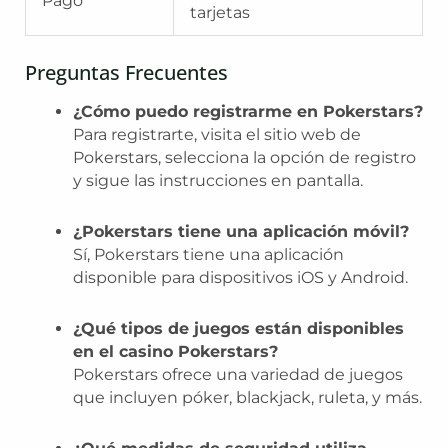
Pago
tarjetas
Preguntas Frecuentes
¿Cómo puedo registrarme en Pokerstars?
Para registrarte, visita el sitio web de
Pokerstars, selecciona la opción de registro
y sigue las instrucciones en pantalla.
¿Pokerstars tiene una aplicación móvil?
Sí, Pokerstars tiene una aplicación
disponible para dispositivos iOS y Android.
¿Qué tipos de juegos están disponibles
en el casino Pokerstars?
Pokerstars ofrece una variedad de juegos
que incluyen póker, blackjack, ruleta, y más.