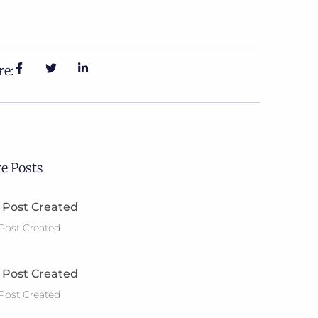
re:
e Posts
 Post Created
 Post Created
 Post Created
 Post Created