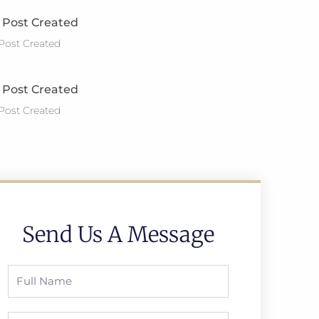
 Post Created
 Post Created
 Post Created
 Post Created
Send Us A Message
Full
Name