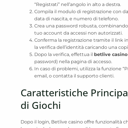
“Registrati” nell’angolo in alto a destra.
Compila il modulo di registrazione con da
data di nascita, e numero di telefono.
Crea una password robusta, combinando le
tuo account da accessi non autorizzati.
Conferma la registrazione tramite il link i
la verifica dell’identità caricando una c
Dopo la verifica, effettua il
betlive casino
password) nella pagina di accesso.
In caso di problemi, utilizza la funzione 
email, o contatta il supporto clienti.
Caratteristiche Principa
di Giochi
Dopo il login, Betlive casino offre funzionalità c