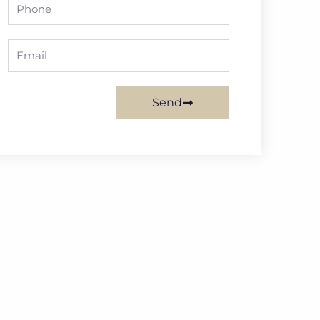
Phone
Email
Send