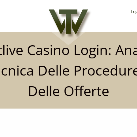
Lo
live Casino Login: Ana
cnica Delle Procedur
Delle Offerte