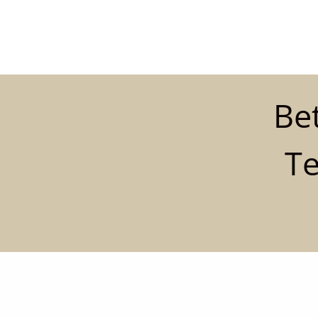
Skip
to
content
Bet
Te