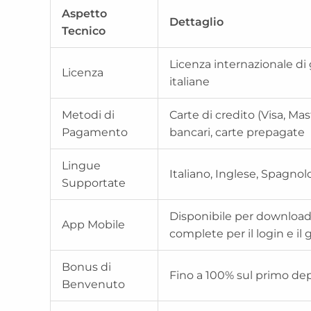
Aspetto
Dettaglio
Tecnico
Licenza internazionale di
Licenza
italiane
Metodi di
Carte di credito (Visa, Mast
Pagamento
bancari, carte prepagate
Lingue
Italiano, Inglese, Spagnol
Supportate
Disponibile per download 
App Mobile
complete per il login e il 
Bonus di
Fino a 100% sul primo dep
Benvenuto