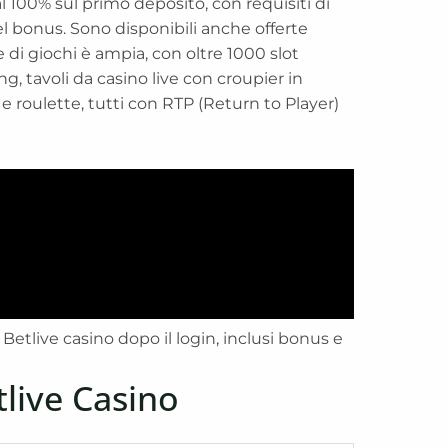
100% sul primo deposito, con requisiti di
 bonus. Sono disponibili anche offerte
 di giochi è ampia, con oltre 1000 slot
 tavoli da casino live con croupier in
e roulette, tutti con RTP (Return to Player)
 Betlive casino dopo il login, inclusi bonus e
tlive Casino