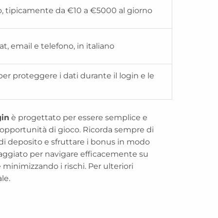
do, tipicamente da €10 a €5000 al giorno
at, email e telefono, in italiano
per proteggere i dati durante il login e le
gin
è progettato per essere semplice e
opportunità di gioco. Ricorda sempre di
di deposito e sfruttare i bonus in modo
paggiato per navigare efficacemente su
minimizzando i rischi. Per ulteriori
le.