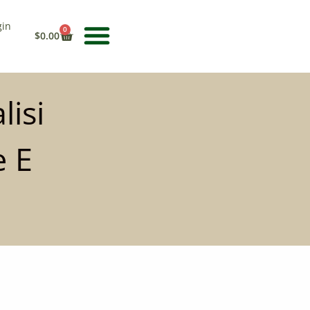
gin
CART
0
$
0.00
lisi
e E