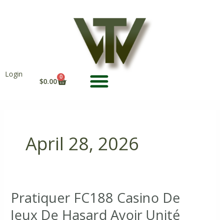
Skip
to
content
Login
CART
0
$
0.00
April 28, 2026
Pratiquer FC188 Casino De
Pratiquer
FC188
Jeux De Hasard Avoir Unité
Casino